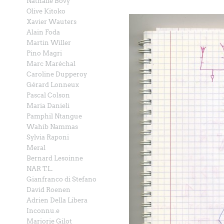
Nathalie Bovy
Olive Kitoko
Xavier Wauters
Alain Foda
Martin Willer
Pino Magri
Marc Maréchal
Caroline Dupperoy
Gérard Lonneux
Pascal Colson
Maria Danieli
Pamphil Ntangue
Wahib Nammas
Sylvia Raponi
Meral
Bernard Lesoinne
NAR T.L.
Gianfranco di Stefano
David Roenen
Adrien Della Libera
Inconnu.e
Marjorie Gilot