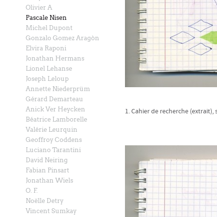
Olivier A
Pascale Nisen
Michel Dupont
Gonzalo Gomez Aragòn
Elvira Raponi
Jonathan Hermans
Lionel Lehanse
Joseph Leloup
Annette Niederprüm
Gérard Demarteau
Anick Ver Heycken
1. Cahier de recherche (extrait), 
Béatrice Lamborelle
Valérie Leurquin
Geoffroy Coddens
Luciano Tarantini
David Neiring
Fabian Pinsart
Jonathan Wiels
O. F.
Noëlle Detry
Vincent Sumkay