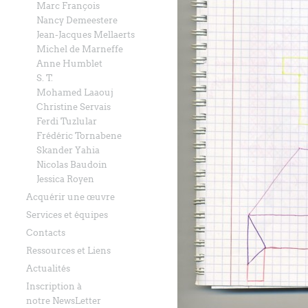
Marc François
Nancy Demeestere
Jean-Jacques Mellaerts
Michel de Marneffe
Anne Humblet
S. T.
Mohamed Laaouj
Christine Servais
Ferdi Tuzlular
Frédéric Tornabene
Skander Yahia
Nicolas Baudoin
Jessica Royen
Acquérir une œuvre
Services et équipes
Contacts
Ressources et Liens
Actualités
Inscription à
notre NewsLetter