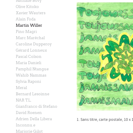
Nathalie Bovy
Olive Kitoko
Xavier Wauters
Alain Foda
Martin Willer
Pino Magri
Marc Maréchal
Caroline Dupperoy
Gérard Lonneux
Pascal Colson
Maria Danieli
Pamphil Ntangue
Wahib Nammas
Sylvia Raponi
Meral
Bernard Lesoinne
NAR T.L.
Gianfranco di Stefano
David Roenen
Adrien Della Libera
1. Sans titre, carte postale, 10 x
Inconnu.e
Marjorie Gilot