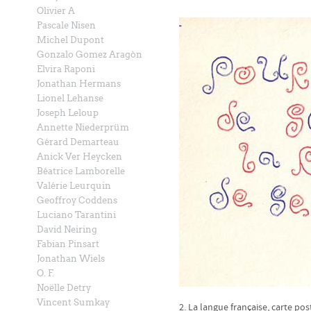
Olivier A
Pascale Nisen
Michel Dupont
Gonzalo Gomez Aragòn
Elvira Raponi
Jonathan Hermans
Lionel Lehanse
Joseph Leloup
Annette Niederprüm
Gérard Demarteau
Anick Ver Heycken
Béatrice Lamborelle
Valérie Leurquin
Geoffroy Coddens
Luciano Tarantini
David Neiring
Fabian Pinsart
Jonathan Wiels
O. F.
Noëlle Detry
Vincent Sumkay
2. La langue française, carte pos