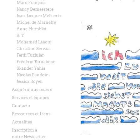
Marc François
Nancy Demeestere
Jean-Jacques Mellaerts
Michel de Marneffe
Anne Humblet
S. T.
Mohamed Laaouj
Christine Servais
Ferdi Tuzlular
Frédéric Tornabene
Skander Yahia
Nicolas Baudoin
Jessica Royen
Acquérir une œuvre
Services et équipes
Contacts
Ressources et Liens
Actualités
Inscription à
notre NewsLetter