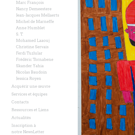
Marc François
Nancy Demeestere
Jean-Jacques Mellaerts
Michel de Marneffe
Anne Humblet
S. T.
Mohamed Laaouj
Christine Servais
Ferdi Tuzlular
Frédéric Tornabene
Skander Yahia
Nicolas Baudoin
Jessica Royen
Acquérir une œuvre
Services et équipes
Contacts
Ressources et Liens
Actualités
Inscription à
notre NewsLetter