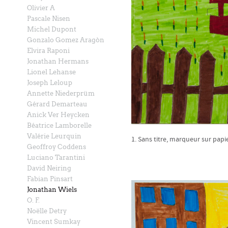
Olivier A
Pascale Nisen
Michel Dupont
Gonzalo Gomez Aragòn
Elvira Raponi
Jonathan Hermans
Lionel Lehanse
Joseph Leloup
Annette Niederprüm
Gérard Demarteau
Anick Ver Heycken
Béatrice Lamborelle
Valérie Leurquin
1. Sans titre, marqueur sur papie
Geoffroy Coddens
Luciano Tarantini
David Neiring
Fabian Pinsart
Jonathan Wiels
O. F.
Noëlle Detry
Vincent Sumkay