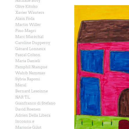
Nathalie Bovy
Olive Kitoko
Xavier Wauters
Alain Foda
Martin Willer
Pino Magri
Marc Maréchal
Caroline Dupperoy
Gérard Lonneux
Pascal Colson
Maria Danieli
Pamphil Ntangue
Wahib Nammas
Sylvia Raponi
Meral
Bernard Lesoinne
NAR T.L.
Gianfranco di Stefano
David Roenen
Adrien Della Libera
Inconnu.e
Marjorie Gilot