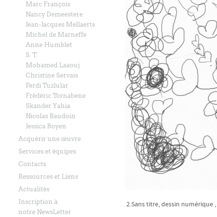
Marc François
Nancy Demeestere
Jean-Jacques Mellaerts
Michel de Marneffe
Anne Humblet
S. T.
Mohamed Laaouj
Christine Servais
Ferdi Tuzlular
Frédéric Tornabene
Skander Yahia
Nicolas Baudoin
Jessica Royen
Acquérir une œuvre
Services et équipes
Contacts
Ressources et Liens
Actualités
Inscription à
2.Sans titre, dessin numérique ,
notre NewsLetter