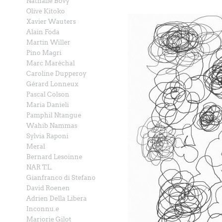
Nathalie Bovy
Olive Kitoko
Xavier Wauters
Alain Foda
Martin Willer
Pino Magri
Marc Maréchal
Caroline Dupperoy
Gérard Lonneux
Pascal Colson
Maria Danieli
Pamphil Ntangue
Wahib Nammas
Sylvia Raponi
Meral
Bernard Lesoinne
NAR T.L.
Gianfranco di Stefano
David Roenen
Adrien Della Libera
Inconnu.e
Marjorie Gilot