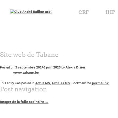
CRF
IHP
Site web de Tabane
3 septembre 2014
6 juin 2025
Alexia Dizier
Posted on
by
www.tabane.be
Actus MS
Articles MS
permalink
This entry was posted in
,
. Bookmark the
.
Post navigation
Images de la folie ordinaire
→